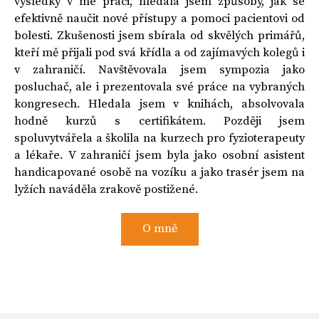
výsledky v mé práci, hledala jsem způsoby, jak se
efektivně naučit nové přístupy a pomoci pacientovi od
bolesti. Zkušenosti jsem sbírala od skvělých primářů,
kteří mě přijali pod svá křídla a od zajímavých kolegů i
v zahraničí. Navštěvovala jsem sympozia jako
posluchač, ale i prezentovala své práce na vybraných
kongresech. Hledala jsem v knihách, absolvovala
hodně kurzů s certifikátem. Později jsem
spoluvytvářela a školila na kurzech pro fyzioterapeuty
a lékaře. V zahraničí jsem byla jako osobní asistent
handicapované osobě na vozíku a jako trasér jsem na
lyžích naváděla zrakově postižené.
O mně