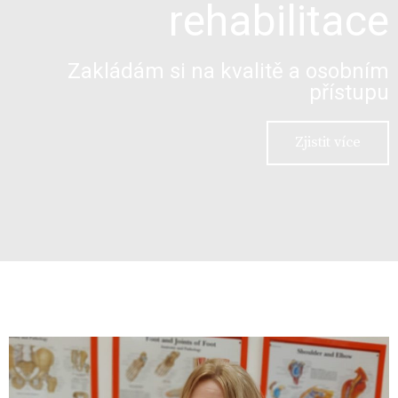
rehabilitace
Zakládám si na kvalitě a osobním
přístupu
Zjistit více